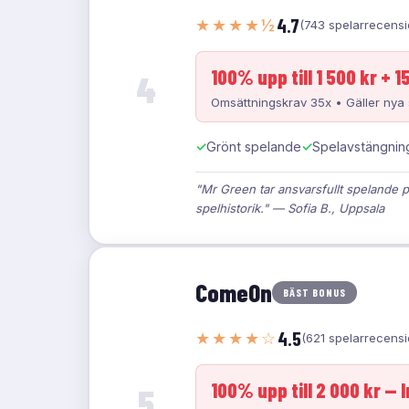
4.7
★★★★½
(743 spelarrecensi
100% upp till 1 500 kr + 1
4
Omsättningskrav 35x • Gäller nya s
Grönt spelande
Spelavstängnin
"Mr Green tar ansvarsfullt spelande p
spelhistorik." — Sofia B., Uppsala
ComeOn
BÄST BONUS
4.5
★★★★☆
(621 spelarrecensi
100% upp till 2 000 kr —
5