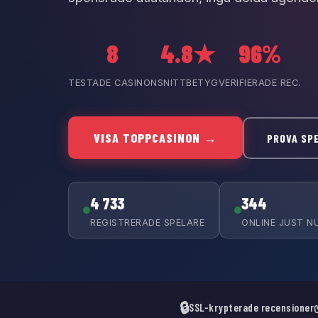
8
4.8★
96%
TESTADE CASINON
SNITTBETYG
VERIFIERADE REC.
VISA TOPPCASINON →
PROVA SP
4 733
344
REGISTRERADE SPELARE
ONLINE JUST N
🔒
SSL-krypterade recensioner