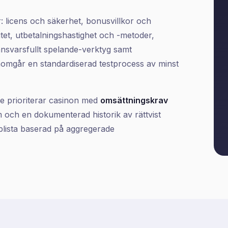
r: licens och säkerhet, bonusvillkor och
et, utbetalningshastighet och -metoder,
 ansvarsfullt spelande-verktyg samt
nomgår en standardiserad testprocess av minst
e prioriterar casinon med
omsättningskrav
 och en dokumenterad historik av rättvist
plista baserad på aggregerade