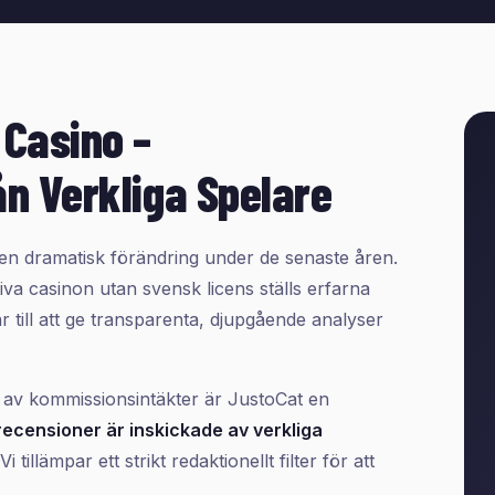
 Casino –
n Verkliga Spelare
n dramatisk förändring under de senaste åren.
iva casinon utan svensk licens ställs erfarna
r till att ge transparenta, djupgående analyser
vs av kommissionsintäkter är JustoCat en
 recensioner är inskickade av verkliga
 tillämpar ett strikt redaktionellt filter för att