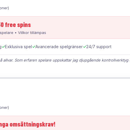
oner)
50 free spins
pelare • Villkor tillämpas
g
Exklusiva spel
Avancerade spelgränser
24/7 support
å allvar. Som erfaren spelare uppskattar jag djupgående kontrollverktyg
oner)
 Inga omsättningskrav!