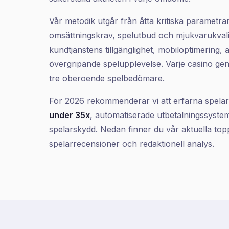
Vår metodik utgår från åtta kritiska parametra
omsättningskrav, spelutbud och mjukvarukvalit
kundtjänstens tillgänglighet, mobiloptimering,
övergripande spelupplevelse. Varje casino ge
tre oberoende spelbedömare.
För 2026 rekommenderar vi att erfarna spelar
under 35x
, automatiserade utbetalningssystem
spelarskydd. Nedan finner du vår aktuella top
spelarrecensioner och redaktionell analys.